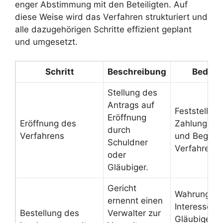
enger Abstimmung mit den Beteiligten. Auf
diese Weise wird das Verfahren strukturiert und
alle dazugehörigen Schritte effizient geplant
und umgesetzt.
Schritt
Beschreibung
Bedeut
Stellung des
Antrags auf
Feststellung
Eröffnung
Eröffnung des
Zahlungsunf
durch
Verfahrens
und Beginn
Schuldner
Verfahrens.
oder
Gläubiger.
Gericht
Wahrung de
ernennt einen
Interessen a
Bestellung des
Verwalter zur
Gläubiger u