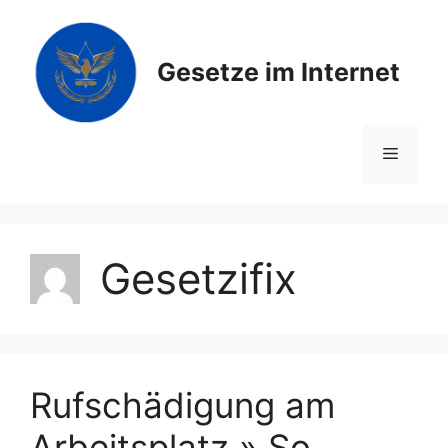
Zum
Inhalt
springen
Gesetze im Internet
Menü
Gesetzifix
Rufschädigung am
Arbeitsplatz » So