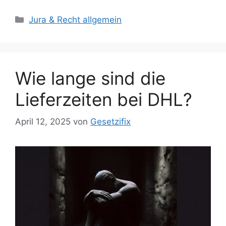
Kategorien
Jura & Recht allgemein
Wie lange sind die
Lieferzeiten bei DHL?
April 12, 2025
von
Gesetzifix