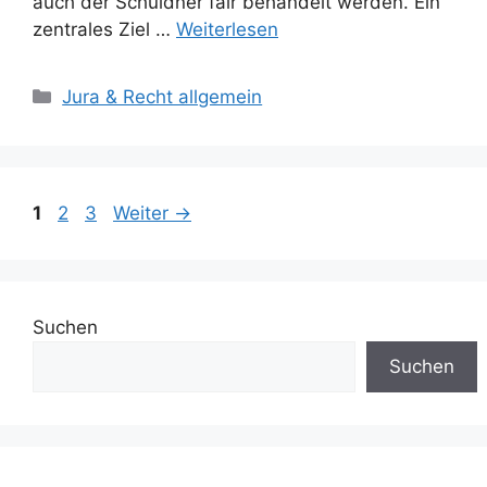
auch der Schuldner fair behandelt werden. Ein
zentrales Ziel …
Weiterlesen
Kategorien
Jura & Recht allgemein
Seite
Seite
Seite
1
2
3
Weiter
→
Suchen
Suchen