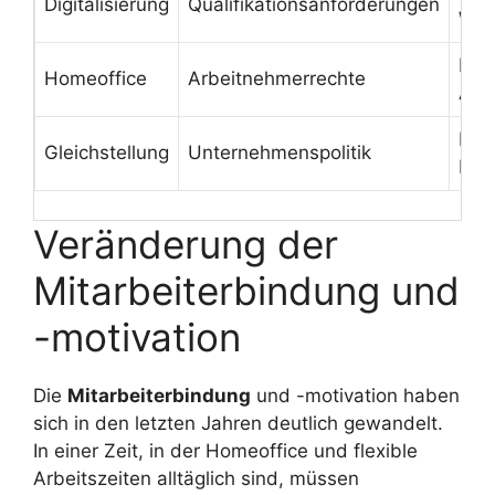
Digitalisierung
Qualifikationsanforderungen
Wei
Flex
Homeoffice
Arbeitnehmerrechte
Arb
För
Gleichstellung
Unternehmenspolitik
Dive
Veränderung der
Mitarbeiterbindung und
-motivation
Die
Mitarbeiterbindung
und -motivation haben
sich in den letzten Jahren deutlich gewandelt.
In einer Zeit, in der Homeoffice und flexible
Arbeitszeiten alltäglich sind, müssen