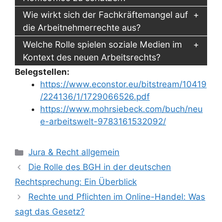
Wie wirkt sich der Fachkräftemangel auf
die Arbeitnehmerrechte aus?
Welche Rolle spielen soziale Medien im
Kontext des neuen Arbeitsrechts?
Belegstellen:
https://www.econstor.eu/bitstream/10419
/224136/1/1729066526.pdf
https://www.mohrsiebeck.com/buch/neu
e-arbeitswelt-9783161532092/
Kategorien
Jura & Recht allgemein
Die Rolle des BGH in der deutschen
Rechtsprechung: Ein Überblick
Rechte und Pflichten im Online-Handel: Was
sagt das Gesetz?